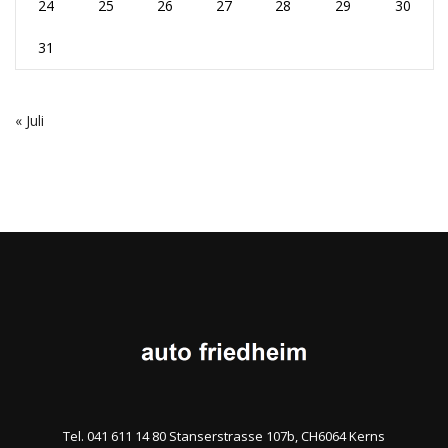
24
25
26
27
28
29
30
31
« Juli
Tel. 041 611 14 80 Stanserstrasse 107b, CH6064 Kerns