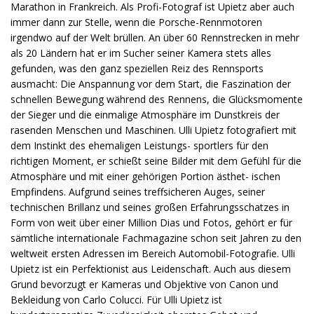
Marathon in Frankreich. Als Profi-Fotograf ist Upietz aber auch
immer dann zur Stelle, wenn die Porsche-Rennmotoren
irgendwo auf der Welt brüllen. An über 60 Rennstrecken in mehr
als 20 Ländern hat er im Sucher seiner Kamera stets alles
gefunden, was den ganz speziellen Reiz des Rennsports
ausmacht: Die Anspannung vor dem Start, die Faszination der
schnellen Bewegung während des Rennens, die Glücksmomente
der Sieger und die einmalige Atmosphäre im Dunstkreis der
rasenden Menschen und Maschinen. Ulli Upietz fotografiert mit
dem Instinkt des ehemaligen Leistungs- sportlers für den
richtigen Moment, er schießt seine Bilder mit dem Gefühl für die
Atmosphäre und mit einer gehörigen Portion ästhet- ischen
Empfindens. Aufgrund seines treffsicheren Auges, seiner
technischen Brillanz und seines großen Erfahrungsschatzes in
Form von weit über einer Million Dias und Fotos, gehört er für
sämtliche internationale Fachmagazine schon seit Jahren zu den
weltweit ersten Adressen im Bereich Automobil-Fotografie. Ulli
Upietz ist ein Perfektionist aus Leidenschaft. Auch aus diesem
Grund bevorzugt er Kameras und Objektive von Canon und
Bekleidung von Carlo Colucci. Für Ulli Upietz ist