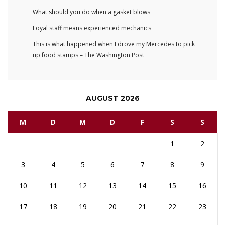
What should you do when a gasket blows
Loyal staff means experienced mechanics
This is what happened when I drove my Mercedes to pick
up food stamps – The Washington Post
AUGUST 2026
M
D
M
D
F
S
S
1
2
3
4
5
6
7
8
9
10
11
12
13
14
15
16
17
18
19
20
21
22
23