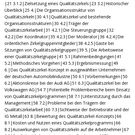
|21 3.1.2|Zielsetzung eines Qualitätszirkels|23 3.2|Historischer
Überblick|25 4.|Die Organisationsstruktur von
Qualitätszirkeln|30 4.1|Qualitätszirkel und bestehende
Organisationsstrukturen|30 4.2|Träger der
Qualitätszirkelarbeit|31 4.2.1|Die Steuerungsgruppe|32
4.2.2|Der Koordinator|35 4.2.3|Der Moderator|36 4.2.4|Die
ordentlichen Zirkelgruppenmitglieder|38 4.2.5|Gäste bei
Sitzungen von Qualitätszirkelgruppen|39 5.|Die Arbeitsweise
einer Qualitätszirkelgruppe|41 5.1|Rahmenbedingungen|41
5.2|Methodisches Vorgehen|43 5.3|Ergebnismessung|49
6.|Das Qualitätszirkel-Konzept in ausgewählten Unternehmen
der deutschen Automobilindustrie|50 6.1|Vorbemerkungen|50
6.2|Aktionskreise bei der Audi AG|51 6.3|Qualitätszirkel bei der
Volkswagen AG|54 7.|Potentielle Problembereiche beim Einsatz
von Qualitätszirkelprogrammen|58 7.1|Unterstützung durch das
Management|58 7.2|Probleme bei den Trägern der
Qualitätszirkelarbeit|60 7.3|Sichtweise der Betriebsräte und der
IG Metall|63 8.|Bewertung des Qualitätszirkel-Konzepts|66
8.1|Kosten und Nutzen eines Qualitätszirkelprogramms|66
8.2|Auswirkungen von Qualitätszirkeln auf die Arbeitnehmer|67