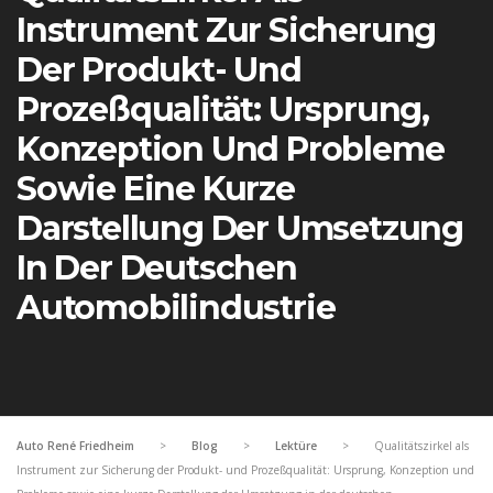
Instrument Zur Sicherung
Der Produkt- Und
Prozeßqualität: Ursprung,
Konzeption Und Probleme
Sowie Eine Kurze
Darstellung Der Umsetzung
In Der Deutschen
Automobilindustrie
Auto René Friedheim
>
Blog
>
Lektüre
>
Qualitätszirkel als
Instrument zur Sicherung der Produkt- und Prozeßqualität: Ursprung, Konzeption und