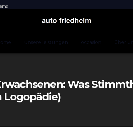
erns
home
unsere leistungen
occasion
über u
Erwachsenen: Was Stimmt
n Logopädie)