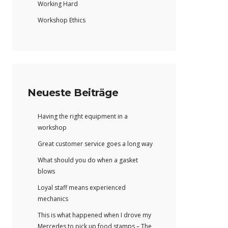
Working Hard
Workshop Ethics
Neueste Beiträge
Having the right equipment in a
workshop
Great customer service goes a long way
What should you do when a gasket
blows
Loyal staff means experienced
mechanics
This is what happened when I drove my
Mercedes to pick up food stamps – The