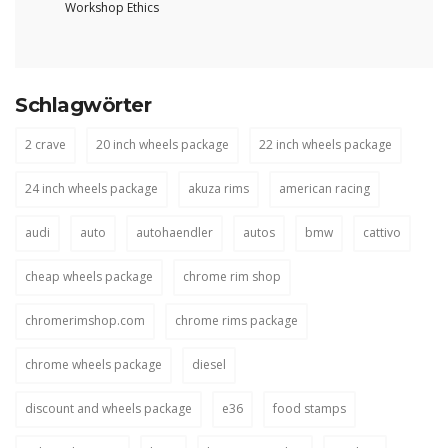
Workshop Ethics
Schlagwörter
2 crave
20 inch wheels package
22 inch wheels package
24 inch wheels package
akuza rims
american racing
audi
auto
autohaendler
autos
bmw
cattivo
cheap wheels package
chrome rim shop
chromerimshop.com
chrome rims package
chrome wheels package
diesel
discount and wheels package
e36
food stamps