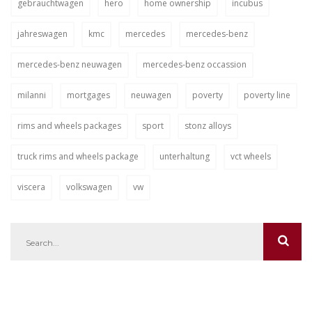
gebrauchtwagen
hero
home ownership
incubus
jahreswagen
kmc
mercedes
mercedes-benz
mercedes-benz neuwagen
mercedes-benz occassion
milanni
mortgages
neuwagen
poverty
poverty line
rims and wheels packages
sport
stonz alloys
truck rims and wheels package
unterhaltung
vct wheels
viscera
volkswagen
vw