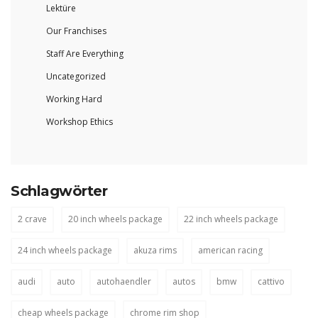
Lektüre
Our Franchises
Staff Are Everything
Uncategorized
Working Hard
Workshop Ethics
Schlagwörter
2 crave
20 inch wheels package
22 inch wheels package
24 inch wheels package
akuza rims
american racing
audi
auto
autohaendler
autos
bmw
cattivo
cheap wheels package
chrome rim shop