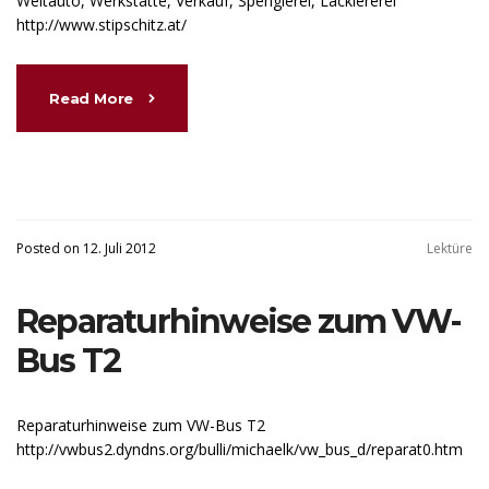
Weltauto, Werkstätte, Verkauf, Spenglerei, Lackiererei
http://www.stipschitz.at/
Read More
Posted on 12. Juli 2012
Lektüre
Reparaturhinweise zum VW-
Bus T2
Reparaturhinweise zum VW-Bus T2
http://vwbus2.dyndns.org/bulli/michaelk/vw_bus_d/reparat0.htm