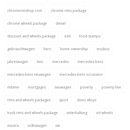
chromerimshop.com
chrome rims package
chrome wheels package
diesel
discount and wheels package
e36
food stamps
gebrauchtwagen
hero
home ownership
incubus
jahreswagen
kmc
mercedes
mercedes-benz
mercedes-benz neuwagen
mercedes-benz occassion
milanni
mortgages
neuwagen
poverty
poverty line
rims and wheels packages
sport
stonz alloys
truck rims and wheels package
unterhaltung
vct wheels
viscera
volkswagen
vw