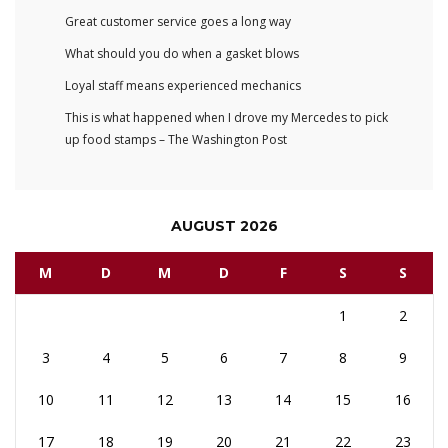
Great customer service goes a long way
What should you do when a gasket blows
Loyal staff means experienced mechanics
This is what happened when I drove my Mercedes to pick
up food stamps – The Washington Post
AUGUST 2026
M
D
M
D
F
S
S
1
2
3
4
5
6
7
8
9
10
11
12
13
14
15
16
17
18
19
20
21
22
23