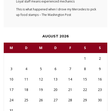
Loyal staff means experienced mechanics
This is what happened when I drove my Mercedes to pick
up food stamps – The Washington Post
AUGUST 2026
M
D
M
D
F
S
S
1
2
3
4
5
6
7
8
9
10
11
12
13
14
15
16
17
18
19
20
21
22
23
24
25
26
27
28
29
30
31