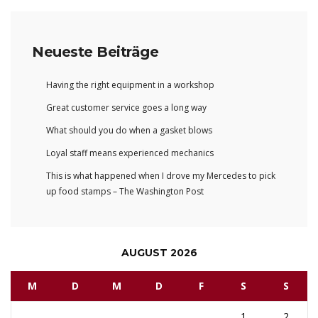
Neueste Beiträge
Having the right equipment in a workshop
Great customer service goes a long way
What should you do when a gasket blows
Loyal staff means experienced mechanics
This is what happened when I drove my Mercedes to pick
up food stamps – The Washington Post
AUGUST 2026
M
D
M
D
F
S
S
1
2