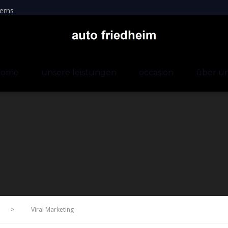
erns
home
unsere leistungen
occasion
über u
>
Viral Marketing