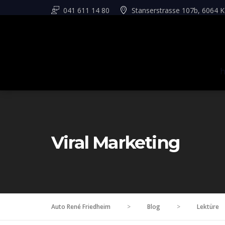
041 611 14 80
Stanserstrasse 107b, 6064 K
Viral Marketing
Auto René Friedheim
>
Blog
>
Lektüre