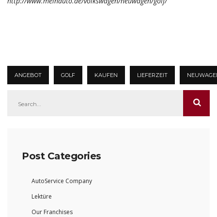
http://www.meinauto.de/volkswagen/neuwagen/golf/
ANGEBOT
GOLF
KAUFEN
LIEFERZEIT
NEUWAGE
Post Categories
AutoService Company
Lektüre
Our Franchises