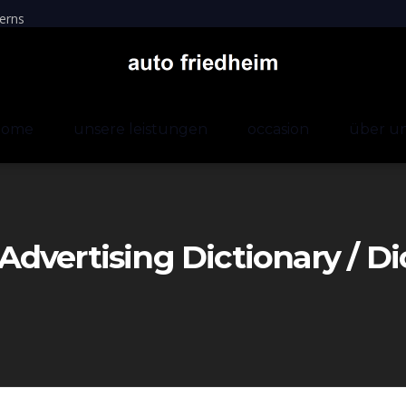
erns
home
unsere leistungen
occasion
über u
dvertising Dictionary / Di