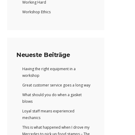
Working Hard
Workshop Ethics
Neueste Beiträge
Having the right equipment in a
workshop
Great customer service goes a long way
What should you do when a gasket
blows
Loyal staff means experienced
mechanics
This is what happened when I drove my
Mercedes to pick up food stamps – The