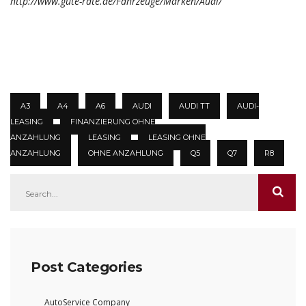
http://www.gute-rate.de/Fahrzeuge/Marken/Audi/
A3
A4
A6
AUDI
AUDI TT
AUDI-
LEASING
FINANZIERUNG OHNE
ANZAHLUNG
LEASING
LEASING OHNE
ANZAHLUNG
OHNE ANZAHLUNG
Q5
Q7
R8
Post Categories
AutoService Company