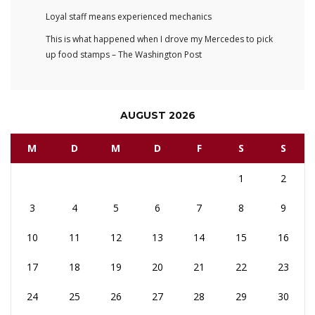
Loyal staff means experienced mechanics
This is what happened when I drove my Mercedes to pick
up food stamps – The Washington Post
AUGUST 2026
M
D
M
D
F
S
S
1
2
3
4
5
6
7
8
9
10
11
12
13
14
15
16
17
18
19
20
21
22
23
24
25
26
27
28
29
30