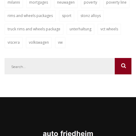
milanni
mortgages
neuwagen
poverty
poverty line
rims and wheels packages
sport
stonz alloys
truck rims and wheels package
unterhaltung
vct wheels
viscera
volkswagen
vw