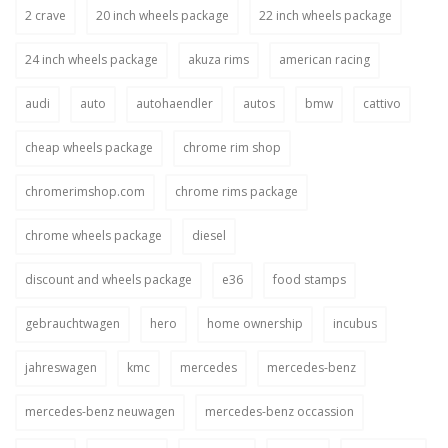
2 crave
20 inch wheels package
22 inch wheels package
24 inch wheels package
akuza rims
american racing
audi
auto
autohaendler
autos
bmw
cattivo
cheap wheels package
chrome rim shop
chromerimshop.com
chrome rims package
chrome wheels package
diesel
discount and wheels package
e36
food stamps
gebrauchtwagen
hero
home ownership
incubus
jahreswagen
kmc
mercedes
mercedes-benz
mercedes-benz neuwagen
mercedes-benz occassion